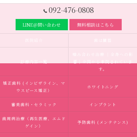
092-476-0808
LINE＠問い合わせ
無料相談はこちら
医院紹介
歯は臓器
噛み合わせ治療 ｜全身への影
診療内容一覧
響｜全国から来院されていま
す。
矯正歯科 (インビザライン、マ
ホワイトニング
ウスピース矯正）
審美歯科・セラミック
インプラント
歯周病治療（再生医療、エムド
予防歯科 (メンテナンス)
ゲイン）