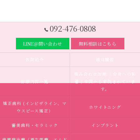
092-476-0808
LINE＠問い合わせ
無料相談はこちら
医院紹介
歯は臓器
噛み合わせ治療 ｜全身への影
診療内容一覧
響｜全国から来院されていま
す。
矯正歯科 (インビザライン、マ
ホワイトニング
ウスピース矯正）
審美歯科・セラミック
インプラント
歯周病治療（再生医療、エムド