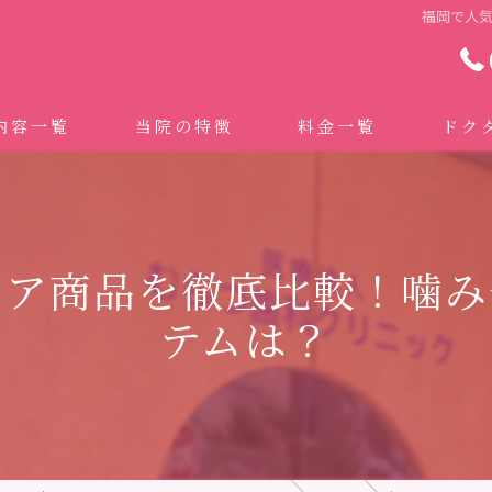
福岡で人
内容一覧
当院の特徴
料金一覧
ドク
わせ治療 ｜全身への影響｜全国から来院されています。
マイクロスコープ精密歯科治療
 (インビザライン、マウスピース矯正）
自費専門併設技工所
ケア商品を徹底比較！噛み
トニング
ドクターむらつのワンライン歯臓ブラシ
テムは？
科・セラミック
グループクリニック
ラント
治療（再生医療、エムドゲイン）