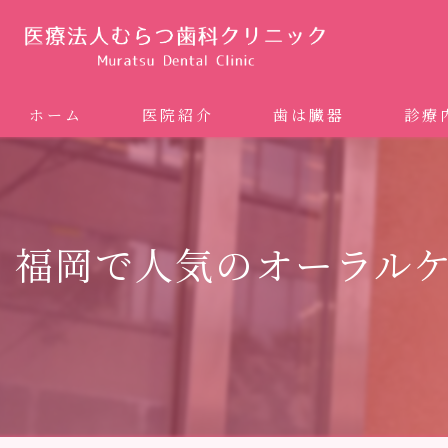
ホーム
医院紹介
歯は臓器
診療
噛み合
矯正歯科
福岡で人気のオーラル
ホワイ
審美歯
インプ
歯周病