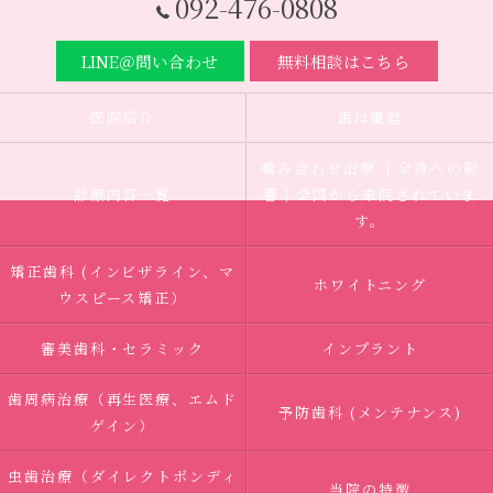
092-476-0808
LINE＠問い合わせ
無料相談はこちら
医院紹介
歯は臓器
噛み合わせ治療 ｜全身への影
診療内容一覧
響｜全国から来院されていま
す。
矯正歯科 (インビザライン、マ
ホワイトニング
ウスピース矯正）
審美歯科・セラミック
インプラント
歯周病治療（再生医療、エムド
予防歯科 (メンテナンス)
ゲイン）
虫歯治療（ダイレクトボンディ
当院の特徴