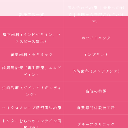
噛み合わせ治療 ｜全身への影
診療内容一覧
響｜全国から来院されていま
す。
矯正歯科 (インビザライン、マ
ホワイトニング
ウスピース矯正）
審美歯科・セラミック
インプラント
歯周病治療（再生医療、エムド
予防歯科 (メンテナンス)
ゲイン）
虫歯治療（ダイレクトボンディ
当院の特徴
ング）
マイクロスコープ精密歯科治療
自費専門併設技工所
ドクターむらつのワンライン歯
グループクリニック
臓ブラシ