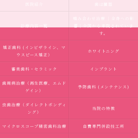
医院紹介
歯は臓器
噛み合わせ治療 ｜全身への影
診療内容一覧
響｜全国から来院されていま
す。
矯正歯科 (インビザライン、マ
ホワイトニング
ウスピース矯正）
審美歯科・セラミック
インプラント
歯周病治療（再生医療、エムド
予防歯科 (メンテナンス)
ゲイン）
虫歯治療（ダイレクトボンディ
当院の特徴
ング）
マイクロスコープ精密歯科治療
自費専門併設技工所