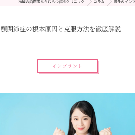
福岡の歯医者ならむらつ歯科クリニック
コラム
博多のイン
 (メンテナンス)
療（ダイレクトボンディング）
！顎関節症の根本原因と克服方法を徹底解説
インプラント