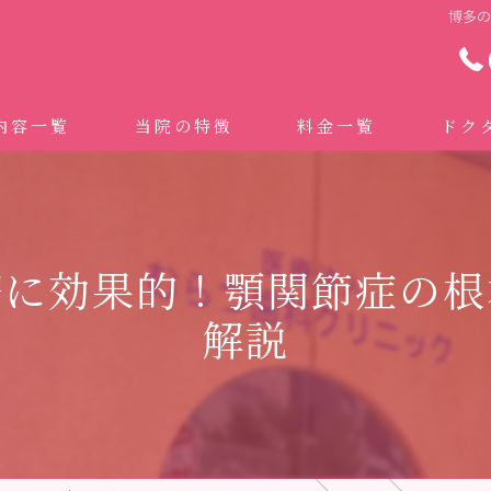
博多
内容一覧
当院の特徴
料金一覧
ドク
わせ治療 ｜全身への影響｜全国から来院されています。
マイクロスコープ精密歯科治療
 (インビザライン、マウスピース矯正）
自費専門併設技工所
療に効果的！顎関節症の根
トニング
ドクターむらつのワンライン歯臓ブラシ
解説
科・セラミック
グループクリニック
ラント
治療（再生医療、エムドゲイン）