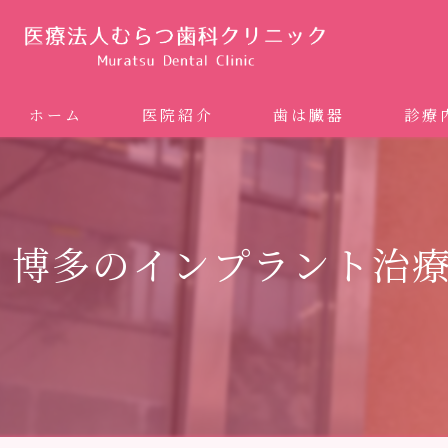
ホーム
医院紹介
歯は臓器
診療
噛み合
矯正歯科
博多のインプラント治
ホワイ
審美歯
インプ
歯周病