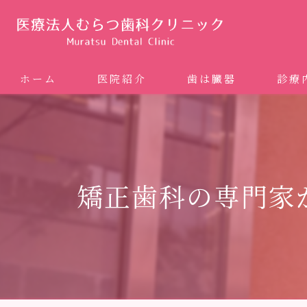
ホーム
医院紹介
歯は臓器
診療
噛み合
矯正歯科
矯正歯科の専門家
ホワイ
審美歯
インプ
歯周病