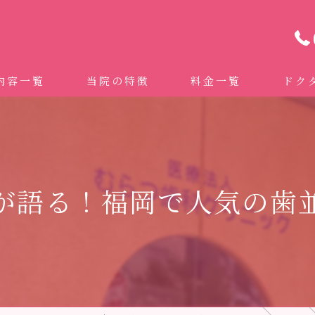
内容一覧
当院の特徴
料金一覧
ドク
わせ治療 ｜全身への影響｜全国から来院されています。
マイクロスコープ精密歯科治療
 (インビザライン、マウスピース矯正）
自費専門併設技工所
が語る！福岡で人気の歯
トニング
ドクターむらつのワンライン歯臓ブラシ
科・セラミック
グループクリニック
ラント
治療（再生医療、エムドゲイン）