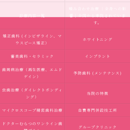
噛み合わせ治療 ｜全身への影
診療内容一覧
響｜全国から来院されていま
す。
矯正歯科 (インビザライン、マ
ホワイトニング
ウスピース矯正）
審美歯科・セラミック
インプラント
歯周病治療（再生医療、エムド
予防歯科 (メンテナンス)
ゲイン）
虫歯治療（ダイレクトボンディ
当院の特徴
ング）
マイクロスコープ精密歯科治療
自費専門併設技工所
ドクターむらつのワンライン歯
グループクリニック