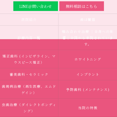
LINE＠問い合わせ
無料相談はこちら
医院紹介
歯は臓器
噛み合わせ治療 ｜全身への影
診療内容一覧
響｜全国から来院されていま
す。
矯正歯科 (インビザライン、マ
ホワイトニング
ウスピース矯正）
審美歯科・セラミック
インプラント
歯周病治療（再生医療、エムド
予防歯科 (メンテナンス)
ゲイン）
虫歯治療（ダイレクトボンディ
当院の特徴
ング）