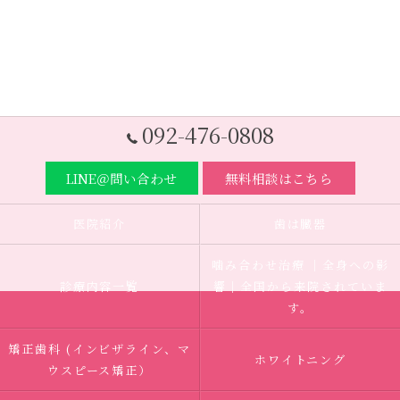
092-476-0808
LINE＠問い合わせ
無料相談はこちら
医院紹介
歯は臓器
噛み合わせ治療 ｜全身への影
診療内容一覧
響｜全国から来院されていま
す。
矯正歯科 (インビザライン、マ
ホワイトニング
ウスピース矯正）