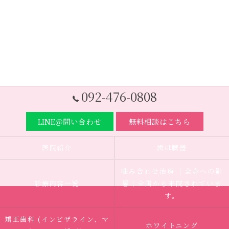
092-476-0808
LINE＠問い合わせ
無料相談はこちら
医院紹介
歯は臓器
噛み合わせ治療 ｜全身への影
診療内容一覧
響｜全国から来院されていま
す。
矯正歯科 (インビザライン、マ
ホワイトニング