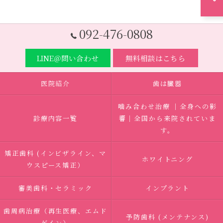
092-476-0808
LINE＠問い合わせ
無料相談はこちら
医院紹介
歯は臓器
噛み合わせ治療 ｜全身への影
診療内容一覧
響｜全国から来院されていま
す。
矯正歯科 (インビザライン、マ
ホワイトニング
ウスピース矯正）
審美歯科・セラミック
インプラント
歯周病治療（再生医療、エムド
予防歯科 (メンテナンス)
ゲイン）