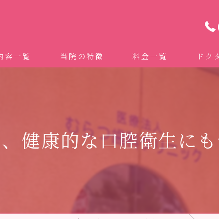
内容一覧
当院の特徴
料金一覧
ドク
わせ治療 ｜全身への影響｜全国から来院されています。
マイクロスコープ精密歯科治療
 (インビザライン、マウスピース矯正）
自費専門併設技工所
く、健康的な口腔衛生にも
トニング
ドクターむらつのワンライン歯臓ブラシ
科・セラミック
グループクリニック
ラント
治療（再生医療、エムドゲイン）