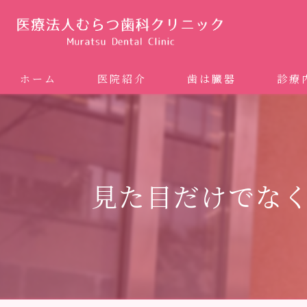
ホーム
医院紹介
歯は臓器
診療
噛み合
矯正歯科
見た目だけでな
ホワイ
審美歯
インプ
歯周病