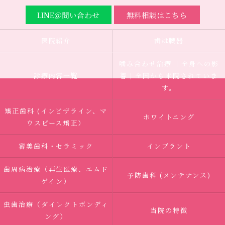
LINE＠問い合わせ
無料相談はこちら
医院紹介
歯は臓器
噛み合わせ治療 ｜全身への影
診療内容一覧
響｜全国から来院されていま
す。
矯正歯科 (インビザライン、マ
ホワイトニング
ウスピース矯正）
審美歯科・セラミック
インプラント
歯周病治療（再生医療、エムド
予防歯科 (メンテナンス)
ゲイン）
虫歯治療（ダイレクトボンディ
当院の特徴
ング）