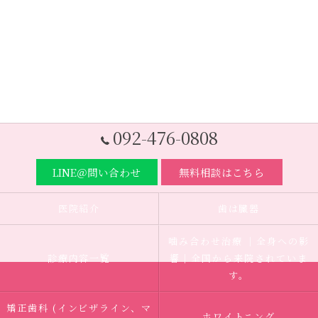
092-476-0808
LINE＠問い合わせ
無料相談はこちら
医院紹介
歯は臓器
噛み合わせ治療 ｜全身への影
診療内容一覧
響｜全国から来院されていま
す。
矯正歯科 (インビザライン、マ
ホワイトニング