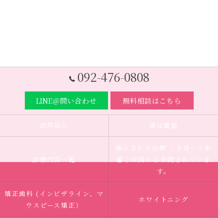
092-476-0808
LINE＠問い合わせ
無料相談はこちら
医院紹介
歯は臓器
噛み合わせ治療 ｜全身への影
診療内容一覧
響｜全国から来院されていま
す。
矯正歯科 (インビザライン、マ
ホワイトニング
ウスピース矯正）