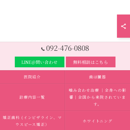
092-476-0808
LINE＠問い合わせ
無料相談はこちら
医院紹介
歯は臓器
噛み合わせ治療 ｜全身への影
診療内容一覧
響｜全国から来院されていま
す。
矯正歯科 (インビザライン、マ
ホワイトニング
ウスピース矯正）