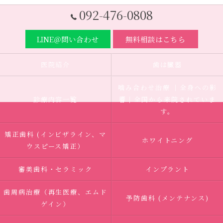
092-476-0808
LINE＠問い合わせ
無料相談はこちら
医院紹介
歯は臓器
噛み合わせ治療 ｜全身への影
診療内容一覧
響｜全国から来院されていま
す。
矯正歯科 (インビザライン、マ
ホワイトニング
ウスピース矯正）
審美歯科・セラミック
インプラント
歯周病治療（再生医療、エムド
予防歯科 (メンテナンス)
ゲイン）