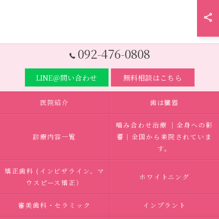
092-476-0808
LINE＠問い合わせ
無料相談はこちら
医院紹介
歯は臓器
噛み合わせ治療 ｜全身への影
診療内容一覧
響｜全国から来院されていま
す。
矯正歯科 (インビザライン、マ
ホワイトニング
ウスピース矯正）
審美歯科・セラミック
インプラント