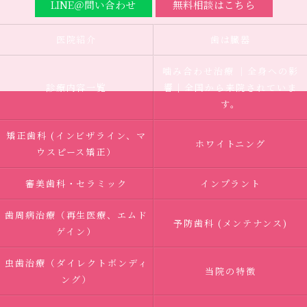
LINE＠問い合わせ
無料相談はこちら
医院紹介
歯は臓器
噛み合わせ治療 ｜全身への影
診療内容一覧
響｜全国から来院されていま
す。
矯正歯科 (インビザライン、マ
ホワイトニング
ウスピース矯正）
審美歯科・セラミック
インプラント
歯周病治療（再生医療、エムド
予防歯科 (メンテナンス)
ゲイン）
虫歯治療（ダイレクトボンディ
当院の特徴
ング）