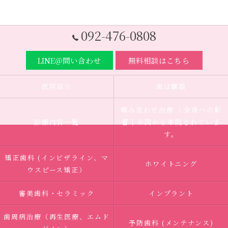
092-476-0808
LINE＠問い合わせ
無料相談はこちら
医院紹介
歯は臓器
噛み合わせ治療 ｜全身への影
診療内容一覧
響｜全国から来院されていま
す。
矯正歯科 (インビザライン、マ
ホワイトニング
ウスピース矯正）
審美歯科・セラミック
インプラント
歯周病治療（再生医療、エムド
予防歯科 (メンテナンス)