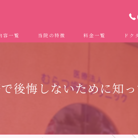
内容一覧
当院の特徴
料金一覧
ドク
わせ治療 ｜全身への影響｜全国から来院されています。
マイクロスコープ精密歯科治療
 (インビザライン、マウスピース矯正）
自費専門併設技工所
療で後悔しないために知っ
トニング
ドクターむらつのワンライン歯臓ブラシ
科・セラミック
グループクリニック
ラント
治療（再生医療、エムドゲイン）