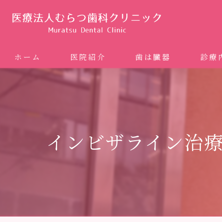
ホーム
医院紹介
歯は臓器
診療
噛み合
矯正歯科
インビザライン治
ホワイ
審美歯
インプ
歯周病