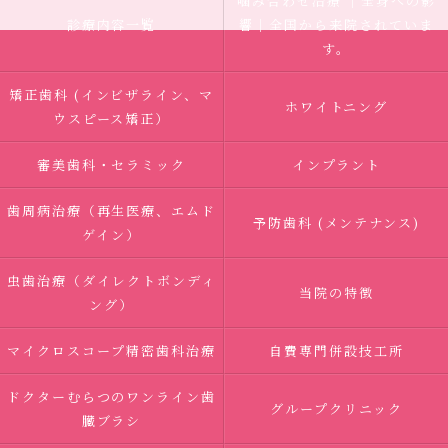
噛み合わせ治療 ｜全身への影
診療内容一覧
響｜全国から来院されていま
す。
矯正歯科 (インビザライン、マ
ホワイトニング
ウスピース矯正）
審美歯科・セラミック
インプラント
歯周病治療（再生医療、エムド
予防歯科 (メンテナンス)
ゲイン）
虫歯治療（ダイレクトボンディ
当院の特徴
ング）
マイクロスコープ精密歯科治療
自費専門併設技工所
ドクターむらつのワンライン歯
グループクリニック
臓ブラシ