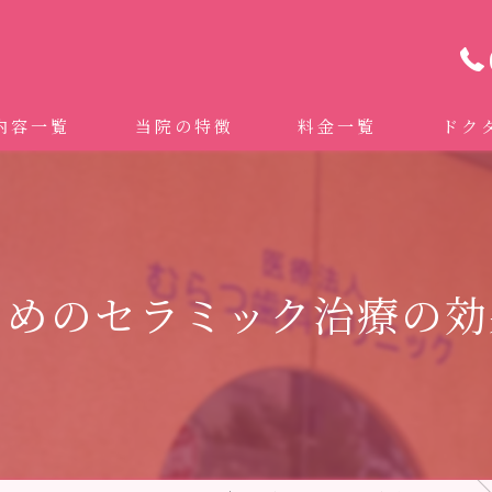
内容一覧
当院の特徴
料金一覧
ドク
わせ治療 ｜全身への影響｜全国から来院されています。
マイクロスコープ精密歯科治療
 (インビザライン、マウスピース矯正）
自費専門併設技工所
ためのセラミック治療の効
トニング
ドクターむらつのワンライン歯臓ブラシ
科・セラミック
グループクリニック
ラント
治療（再生医療、エムドゲイン）