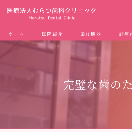
ホーム
医院紹介
歯は臓器
診療
噛み合
矯正歯科
完璧な歯の
ホワイ
審美歯
インプ
歯周病