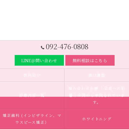
092-476-0808
LINE＠問い合わせ
無料相談はこちら
医院紹介
歯は臓器
噛み合わせ治療 ｜全身への影
診療内容一覧
響｜全国から来院されていま
す。
矯正歯科 (インビザライン、マ
ホワイトニング
ウスピース矯正）