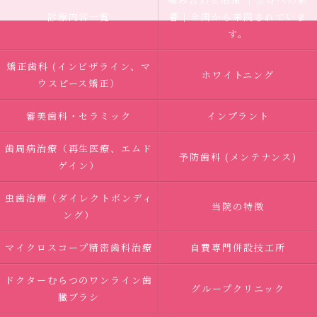
診療内容一覧
響｜全国から来院されていま
す。
矯正歯科 (インビザライン、マ
ホワイトニング
ウスピース矯正）
審美歯科・セラミック
インプラント
歯周病治療（再生医療、エムド
予防歯科 (メンテナンス)
ゲイン）
虫歯治療（ダイレクトボンディ
当院の特徴
ング）
マイクロスコープ精密歯科治療
自費専門併設技工所
ドクターむらつのワンライン歯
グループクリニック
臓ブラシ