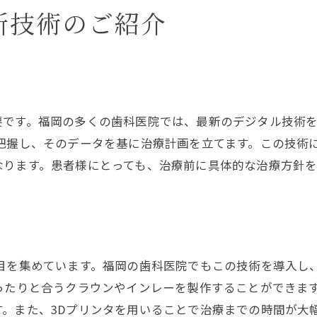
新技術のご紹介
痛みを感じる前に行うべき対策
福岡の歯科医院が提供する迅速な対応
早期治療の実際のケーススタディ
福岡で選ばれる最適な虫歯治療法を探る
要です。福岡の多くの歯科医院では、最新のデジタル技術を
患者のニーズに応じた治療法の選択
把握し、そのデータを基に治療計画を立てます。この技術
口コミで評判の高い治療法とは
なります。患者様にとっても、治療前に具体的な治療方針
最新技術を駆使した治療法の比較
福岡で実際に選ばれる治療法の体験談
医師の技術と患者満足度の関係
最適な治療法を見つけるためのポイント
注目を集めています。福岡の歯科医院でもこの技術を導入し
記事監修 村津大地
ったりと合うクラウンやインレーを製作することができま
記事監修 三嶋一平
す。また、3Dプリンタを用いることで治療までの時間が大