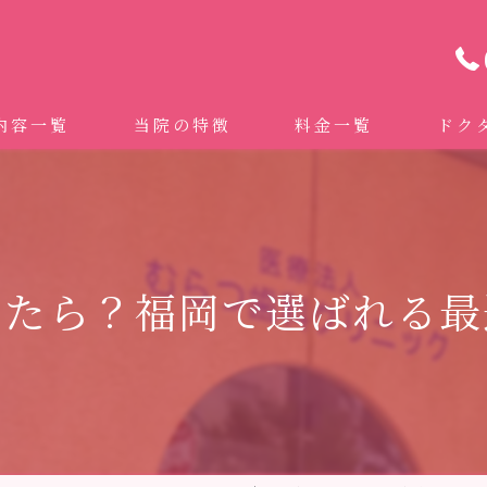
内容一覧
当院の特徴
料金一覧
ドク
わせ治療 ｜全身への影響｜全国から来院されています。
マイクロスコープ精密歯科治療
 (インビザライン、マウスピース矯正）
自費専門併設技工所
きたら？福岡で選ばれる最
トニング
ドクターむらつのワンライン歯臓ブラシ
科・セラミック
グループクリニック
ラント
治療（再生医療、エムドゲイン）