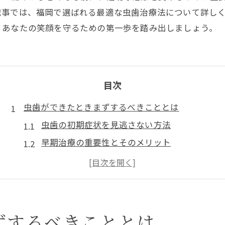
記事では、福岡で選ばれる最適な虫歯治療法について詳し
。あなたの笑顔を守るための第一歩を踏み出しましょう。
目次
虫歯ができたときまずするべきこととは
虫歯の初期症状を見逃さない方法
早期治療の重要性とそのメリット
セルフチェックでわかる虫歯の兆候
虫歯発見時に行うべき緊急対策
虫歯予防のための日常ケアの徹底
専門医による診断と初期治療の流れ
ずするべきこととは