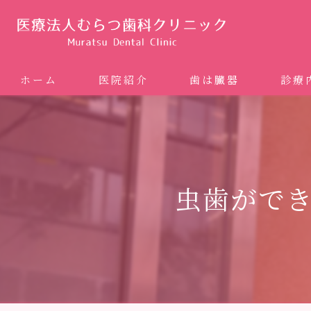
ホーム
医院紹介
歯は臓器
診療
噛み合
矯正歯科
虫歯がで
ホワイ
審美歯
インプ
歯周病