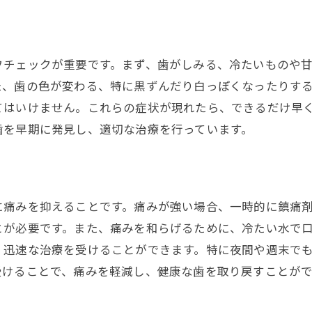
福岡の歯科で行われる痛み管理の方法
患者に優しい福岡のレーザー治療の利点
レーザー治療の基本とその仕組み
フチェックが重要です。まず、歯がしみる、冷たいものや
出血を抑えた治療の利点
た、歯の色が変わる、特に黒ずんだり白っぽくなったりす
てはいけません。これらの症状が現れたら、できるだけ早
治癒を早めるレーザー技術
歯を早期に発見し、適切な治療を行っています。
感染リスクを減少させる治療法
子供にも優しいレーザー治療の活用
福岡でのレーザー治療体験談
に痛みを抑えることです。痛みが強い場合、一時的に鎮痛
セラミックインレーとクラウンによる自然な治療
とが必要です。また、痛みを和らげるために、冷たい水で
セラミックの特性とメリット
、迅速な治療を受けることができます。特に夜間や週末で
クラウン治療のステップバイステップガイド
受けることで、痛みを軽減し、健康な歯を取り戻すことがで
自然な見た目と耐久性の両立
セラミック治療が選ばれる理由