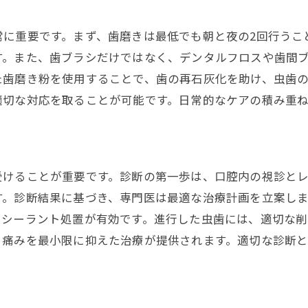
治療後のメンテナンス方法
に重要です。まず、歯磨きは最低でも朝と夜の2回行うこ
福岡の歯科医院での実施例
す。また、歯ブラシだけではなく、デンタルフロスや歯間
福岡の歯科医師が行う最新の虫歯治療研修
た歯磨き粉を使用することで、歯の再石灰化を助け、虫歯
研修の内容とその意義
適切な対応を取ることが可能です。日常的なケアの積み重
最新技術を学ぶ研修プログラム
福岡で行われるセミナーの紹介
技術向上のための継続教育
受けることが重要です。診断の第一歩は、口腔内の視診と
臨床実習で磨かれるスキル
す。診断結果に基づき、専門医は最適な治療計画を立案し
地域歯科医師のネットワークと協力
やシーラント処置が有効です。進行した虫歯には、適切な
早期治療で痛みを軽減する福岡の虫歯治療
、痛みを最小限に抑えた治療が提供されます。適切な診断
早期発見のための定期検診の重要性
初期段階での治療法とその効果
早期治療がもたらす長期的な利益