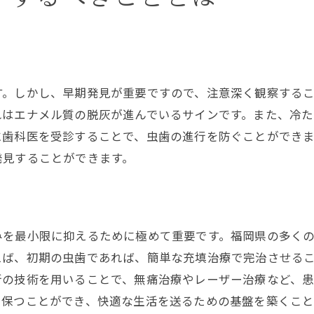
福岡での虫歯治療最新技術のご紹介
デジタル技術を駆使した精密診断
3Dプリンタを用いた歯科治療の革新
痛みを抑えたレーザー治療の進化
す。しかし、早期発見が重要ですので、注意深く観察する
最新の虫歯治療法：エアーブレーシング
れはエナメル質の脱灰が進んでいるサインです。また、冷
福岡の歯科医院の新しい取り組み
に歯科医を受診することで、虫歯の進行を防ぐことができ
高度な技術を持つ福岡の専門チーム
発見することができます。
痛みを最小限に抑える福岡の虫歯治療法
麻酔技術の進化とその効果
無痛治療を目指す最新のアプローチ
みを最小限に抑えるために極めて重要です。福岡県の多く
痛みを感じさせない虫歯治療の実際
えば、初期の虫歯であれば、簡単な充填治療で完治させる
セデーションを用いたリラックス治療
新の技術を用いることで、無痛治療やレーザー治療など、
く保つことができ、快適な生活を送るための基盤を築くこと
患者の不安を軽減するカウンセリング