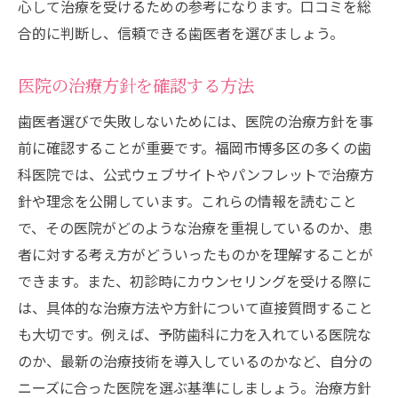
個別の治療計画の作成
心して治療を受けるための参考になります。口コミを総
コミュニケーションの重要性
合的に判断し、信頼できる歯医者を選びましょう。
カウンセリングルームの設備
医院の治療方針を確認する方法
治療後のフォローアップ体制
歯医者選びで失敗しないためには、医院の治療方針を事
高い技術力を誇る博多区のおすすめ歯科医院
前に確認することが重要です。福岡市博多区の多くの歯
長年の実績と信頼の医院
科医院では、公式ウェブサイトやパンフレットで治療方
専門分野に特化した医院
針や理念を公開しています。これらの情報を読むこと
研修と教育に力を入れる医院
で、その医院がどのような治療を重視しているのか、患
外部評価が高い医院
者に対する考え方がどういったものかを理解することが
国際基準を満たす医院
できます。また、初診時にカウンセリングを受ける際に
地域密着型の医院
は、具体的な治療方法や方針について直接質問すること
も大切です。例えば、予防歯科に力を入れている医院な
福岡市博多区で安心して治療を受けられる歯医
のか、最新の治療技術を導入しているのかなど、自分の
者の特徴
ニーズに合った医院を選ぶ基準にしましょう。治療方針
清潔で快適な診療室