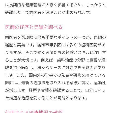
は長期的な健康管理に大きく影響するため、しっかりと
プライバシー保護の徹底
確認した上で歯医者を選ぶことが求められます。
緊急時対応の迅速さ
子供向けの特別ケア
医師の経歴と実績を調べる
高齢者向けの配慮
歯医者を選ぶ際に最も重要なポイントの一つが、医師の
バリアフリーの環境
経歴と実績です。福岡市博多区には多くの歯科医院があ
歯の健康を守るための歯医者選びのポイント
りますが、そこで働く医師たちの経験とスキルに注目す
定期検診の重要性
ることが大切です。例えば、歯科治療の分野で豊富な経
予防歯科の取り組み
験を持つ医師は、様々なケースに対応できる能力があり
ます。また、国内外の学会での発表や研修を続けている
生活習慣のアドバイス
医師は、最新の治療法を取り入れる意欲が高く、信頼性
口腔ケア製品の選び方
が増します。経歴や実績を確認することで、自分に合っ
食生活の改善提案
た最適な治療を受けることが可能となります。
家族全員で通える医院
最新設備を備えた福岡市博多区の優良歯科医院
使用される医療機器の確認