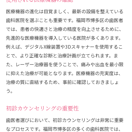
デジタルX線の導入
医療機器の進化は目覚ましく、最新の設備を整えている
3Dプリンターの活用
歯科医院を選ぶことも重要です。福岡市博多区の歯医者
CTスキャンによる精密診断
では、患者の快適さと治療の精度を向上させるために、
無痛治療機器の使用
先進的な医療機器を導入している医院が多くあります。
最新の滅菌設備
例えば、デジタルX線装置や3Dスキャナーを使用するこ
とで、より正確な診断と治療計画が立てられます。ま
リラクゼーションスペースの提供
た、レーザー治療器を使うことで、痛みや出血を最小限
自分に合った歯医者を見つけるためのガイド
に抑えた治療が可能となります。医療機器の充実度は、
自分のニーズを明確にする
治療の質に直結するため、事前に確認しておきましょ
事前に医院を見学する
う。
治療費用の確認と見積もり
保険適用範囲の確認
初診カウンセリングの重要性
友人や家族の推薦
歯医者選びにおいて、初診カウンセリングは非常に重要
オンライン予約の有無
なプロセスです。福岡市博多区の多くの歯科医院では、