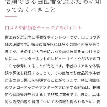
信頼できる歯医者を選ぶために知
アクセスの良さと通院の便利さ
っておくべきこと
福岡市博多区の歯医者が提供する最新の治療技
術
口コミや評価をチェックするポイント
インプラント治療の最前線
最新のホワイトニング技術
歯医者を選ぶ際に重要なポイントの一つが、口コミや評
矯正歯科の新しいアプローチ
価の確認です。福岡市博多区には多くの歯科医院があり
ますが、その中から自分に合った歯科医院を見つけるた
デジタルデンタル技術の導入
めには、インターネットのレビューサイトやSNSでの口
痛みの少ない治療方法
コミを参考にすることが有効です。患者のリアルな体験
レーザー治療の利点
談や評価を確認することで、その医院の診療品質や患者
患者に寄り添ったカウンセリングが魅力の歯医
対応の良し悪しを把握することができます。特に治療後
者
のフォローアップやアフターケアに関する評価は、長期
初診カウンセリングの流れ
的な健康管理を考える上で非常に重要です。また、具体
患者の不安を軽減する方法
的な治療内容や費用についての情報も得られるため、安