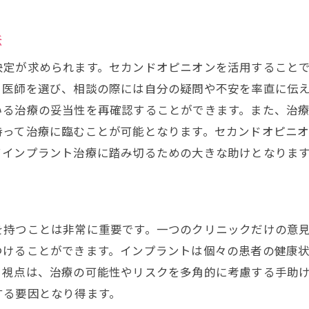
成功率を高めるための情報収集
法
プラント治療の成功を左右するセカンドオピニオンの活用
決定が求められます。セカンドオピニオンを活用すること
セカンドオピニオンで確認するべき重要事項
る医師を選び、相談の際には自分の疑問や不安を率直に伝
治療の効果を最大化するための戦略
いる治療の妥当性を再確認することができます。また、治
患者の希望に基づく治療法の選択
持って治療に臨むことが可能となります。セカンドオピニ
より良い治療結果を得るための対策
てインプラント治療に踏み切るための大きな助けとなりま
多様な視点を取り入れる重要性
インプラント治療計画の見直し方
できるインプラント治療のためのセカンドオピニオンの選
を持つことは非常に重要です。一つのクリニックだけの意
信頼できる専門医を見つけるコツ
つけることができます。インプラントは個々の患者の健康
セカンドオピニオンで評価すべきポイント
る視点は、治療の可能性やリスクを多角的に考慮する手助
適切な選択をするためのチェックリスト
する要因となり得ます。