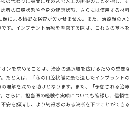
の根の代わりに顎骨に埋め込む人工の歯根のことを指し、
専門家からの意見を活用する方法
、患者の口腔状態や全身の健康状態、さらには使用する材
治療の質を高めるための具体的施策
D画像による精密な検査が欠かせません。また、治療後のメ
治療選択の最適化に役立つ情報
能です。インプラント治療を考慮する際は、これらの基本
患者のニーズに応じた治療計画の立案
問
ニオンを求めることは、治療の選択肢を広げるための重要
す。たとえば、「私の口腔状態に最も適したインプラント
療の理解を深める助けとなります。また、「予想される治
す。さらに、担当医の経験や実績についても確認し、信頼
る不安を解消し、より納得感のある決断を下すことができ