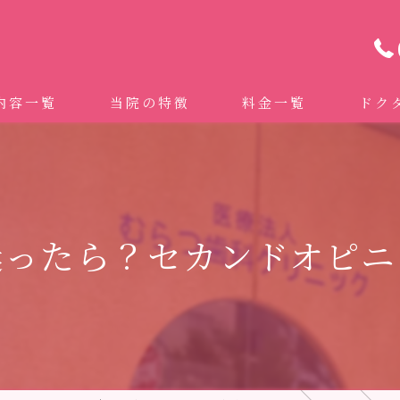
内容一覧
当院の特徴
料金一覧
ドク
わせ治療 ｜全身への影響｜全国から来院されています。
マイクロスコープ精密歯科治療
 (インビザライン、マウスピース矯正）
自費専門併設技工所
迷ったら？セカンドオピニ
トニング
ドクターむらつのワンライン歯臓ブラシ
科・セラミック
グループクリニック
ラント
治療（再生医療、エムドゲイン）