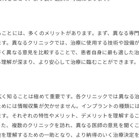
してインプラント治療を受けるためのセカンドオピニオン
セカンドオピニオンで得られる安心感
インプラント治療のリスクを理解する
ることには、多くのメリットがあります。まず、異なる専
複数の専門家による治療計画の比較
ます。異なるクリニックでは、治療に使用する技術や設備
最適な治療法を選択するための指針
づく異なる意見を比較することで、患者自身に最も適した
る理解が深まり、より安心して治療に臨むことができます
患者としての不安を軽減する方法
治療前に確認すべき重要ポイント
る
プラント治療での後悔を避けるためのセカンドオピニオン
インプラント治療の長期的な視点を持つ
広く知ることは極めて重要です。各クリニックでは異なる
後悔しない選択をするための準備
ためには情報収集が欠かせません。インプラントの種類に
ます。それぞれの特性やメリット、デメリットを理解する
セカンドオピニオンを基にした賢い決断
また、複数のクリニックを訪れ、異なる医師の意見を聞く
治療後の満足度を高めるための計画
肢を理解するための一助となり、より納得のいく治療決定
他の患者の経験を参考にする