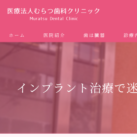
ホーム
医院紹介
歯は臓器
診療
噛み合
矯正歯科
インプラント治療で
ホワイ
審美歯
インプ
歯周病