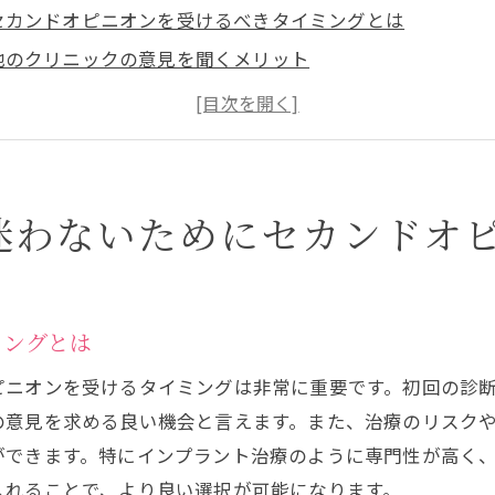
セカンドオピニオンを受けるべきタイミングとは
他のクリニックの意見を聞くメリット
インプラント治療の複数の選択肢を知る
セカンドオピニオンで安心感を得る方法
異なる視点を持つことの重要性
治療の最終決定に役立つ情報収集のポイント
迷わないためにセカンドオ
プラントの選択における最初の一歩セカンドオピニオンの
インプラント治療の基本を理解する
セカンドオピニオンで明確にすべき質問
ミングとは
信頼できる医師の見極め方
ピニオンを受けるタイミングは非常に重要です。初回の診
治療に対する不安を解消するために
の意見を求める良い機会と言えます。また、治療のリスク
自分に合った治療法を見つけるためのステップ
ができます。特にインプラント治療のように専門性が高く
専門医の意見を比較する意義
入れることで、より良い選択が可能になります。