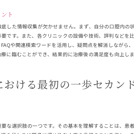
専門医の背景と実績を確認する方法
治療に対する信頼感を構築する
イント
適切な選択を可能にする情報の集め方
徹底した情報収集が欠かせません。まず、自分の口腔内の
プラント治療の不安を解消するためのセカンドオピニオン
必要です。また、各クリニックの設備や技術、評判などを
不安を軽減するためのセカンドオピニオンの効果
FAQや関連検索ワードを活用し、疑問点を解消しながら
治療過程における疑問点を解決する方法
治療に臨むことができ、結果的に治療後の満足度も向上し
専門的な意見を元にした安心感の獲得
治療の透明性を高めるためのアプローチ
における最初の一歩セカン
患者自身の意思決定をサポートする情報
治療の進行を理解しやすくする工夫
プラント治療を成功に導くセカンドオピニオンの効果的な
効果的なセカンドオピニオンの選び方
重要な選択肢の一つです。その基本を理解することは、患
インプラント治療の成功に向けた戦略