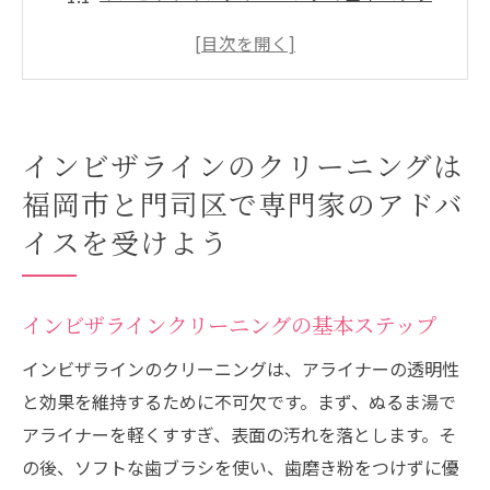
プ
専門家が教える効果的なクリーニングテク
ニック
福岡市と門司区の信頼できるクリーニング
インビザラインのクリーニングは
サービス
福岡市と門司区で専門家のアドバ
クリーニングに関するよくある質問と回答
イスを受けよう
専門家が推奨するクリーニング用品
クリーニングを怠った場合のリスク
福岡でインビザラインを使用する人必見クリー
インビザラインクリーニングの基本ステップ
ニングの重要性と方法
インビザラインのクリーニングは、アライナーの透明性
正しいクリーニングが歯の健康を守る理由
と効果を維持するために不可欠です。まず、ぬるま湯で
日々のクリーニングがもたらす長期的な効
アライナーを軽くすすぎ、表面の汚れを落とします。そ
果
の後、ソフトな歯ブラシを使い、歯磨き粉をつけずに優