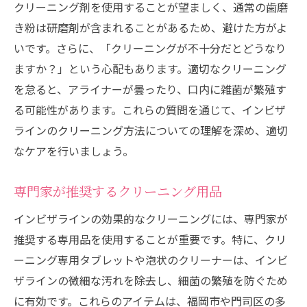
クリーニング剤を使用することが望ましく、通常の歯磨
インビザラインケア福岡の専門家が教えるクリ
き粉は研磨剤が含まれることがあるため、避けた方がよ
ーニングの極意
いです。さらに、「クリーニングが不十分だとどうなり
専門家から学ぶクリーニングの基本
ますか？」という心配もあります。適切なクリーニング
クリーニングプロセスを最適化する方法
を怠ると、アライナーが曇ったり、口内に雑菌が繁殖す
専門家が考えるクリーニングの重要性
る可能性があります。これらの質問を通じて、インビザ
効果的なクリーニング習慣を身につける
ラインのクリーニング方法についての理解を深め、適切
クリーニングにおける専門家のアドバイス
なケアを行いましょう。
専門的視点からのクリーニング評価
専門家が推奨するクリーニング用品
歯科医が推奨する福岡でのインビザラインの正
しいクリーニング習慣
インビザラインの効果的なクリーニングには、専門家が
歯科医が薦めるクリーニング手順
推奨する専用品を使用することが重要です。特に、クリ
ーニング専用タブレットや泡状のクリーナーは、インビ
インビザラインケアにおける歯科医の役割
ザラインの微細な汚れを除去し、細菌の繁殖を防ぐため
習慣化するためのステップバイステップガ
に有効です。これらのアイテムは、福岡市や門司区の多
イド