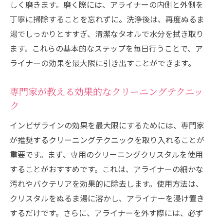
クリーニング不足がもたらすトラブル
しく磨きます。磨く際には、アライナーの内側と外側を
福岡でのクリーニング製品の選び方
丁寧に掃除することを忘れずに。洗浄後は、再度ぬるま
湯でしっかりとすすぎ、清潔なタオルで水分を拭き取り
クリーニングを継続するためのモチベーシ
ます。これらの基本的なステップを毎日行うことで、ア
ョン維持法
ライナーの効果を最大限に引き出すことができます。
歯科医が教えるクリーニングの重要性
毎日のインビザラインケア福岡市と門司区の実
専門家が教える効果的なクリーニングテクニッ
践的ガイド
ク
毎日のケアルーチンの確立方法
インビザラインの効果を最大限にするためには、専門家
ケアが楽になる便利なアイテム紹介
が推奨するクリーニングテクニックを取り入れることが
福岡市と門司区でのケアに役立つ施設
重要です。まず、専用のクリーニングクリスタルを使用
インビザラインケアの時間を短縮するコツ
することがおすすめです。これは、アライナーの細かな
日常生活にフィットするケアプラン
汚れやバクテリアを効果的に除去します。使用方法は、
ケアを習慣化するためのヒント
クリスタルをぬるま湯に溶かし、アライナーを浸け置き
福岡市と門司区でのインビザラインクリーニン
するだけです。さらに、アライナーを外す際には、必ず