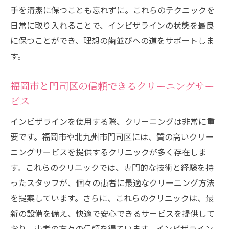
グのポイントと注意点
手を清潔に保つことも忘れずに。これらのテクニックを
日常に取り入れることで、インビザラインの状態を最良
クリーニングで避けるべき誤り
に保つことができ、理想の歯並びへの道をサポートしま
効果的なクリーニングスケジュールの立て
す。
方
注意が必要なクリーニング用品の使用法
福岡市と門司区の信頼できるクリーニングサー
クリーニングを行う時間帯のベストプラク
ビス
ティス
インビザラインを使用する際、クリーニングは非常に重
インビザラインの保管時の注意点
要です。福岡市や北九州市門司区には、質の高いクリー
クリーニング時の水温とその影響
ニングサービスを提供するクリニックが多く存在しま
インビザラインの効果を最大化するための福岡
す。これらのクリニックでは、専門的な技術と経験を持
でのクリーニング方法
ったスタッフが、個々の患者に最適なクリーニング方法
最大の効果を引き出すためのクリーニング
を提案しています。さらに、これらのクリニックは、最
頻度
新の設備を備え、快適で安心できるサービスを提供して
専門家が教えるクリーニングの秘訣
おり、患者の方々の信頼を得ています。インビザライン