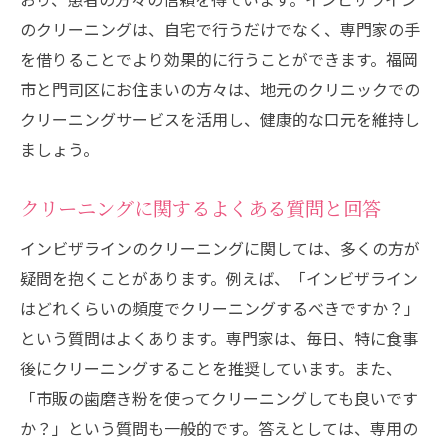
のクリーニングは、自宅で行うだけでなく、専門家の手
クリーニングがもたらす効果的な矯正結果
を借りることでより効果的に行うことができます。福岡
福岡でのクリーニング資源の活用法
市と門司区にお住まいの方々は、地元のクリニックでの
クリーニング計画における予算の考慮
クリーニングサービスを活用し、健康的な口元を維持し
クリーニング効果を実感するためのチェッ
ましょう。
クポイント
福岡市と北九州市のクリーンなインビザライン
クリーニングに関するよくある質問と回答
ケアで理想の歯並びを実現
インビザラインのクリーニングに関しては、多くの方が
福岡市と北九州市のケアクリニック紹介
疑問を抱くことがあります。例えば、「インビザライン
理想の歯並びを手に入れるためのステップ
はどれくらいの頻度でクリーニングするべきですか？」
地域密着型のケアサポートの活用法
という質問はよくあります。専門家は、毎日、特に食事
歯並び改善のためのクリーニング役割
後にクリーニングすることを推奨しています。また、
市内でのケアサポートを受ける利点
「市販の歯磨き粉を使ってクリーニングしても良いです
か？」という質問も一般的です。答えとしては、専用の
地域の専門家が薦めるケアプラスアルファ