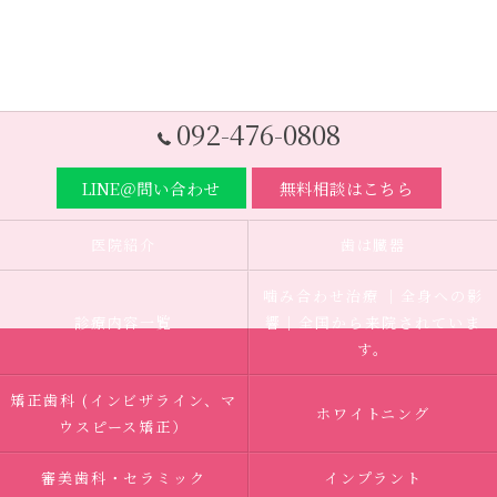
092-476-0808
LINE＠問い合わせ
無料相談はこちら
医院紹介
歯は臓器
噛み合わせ治療 ｜全身への影
診療内容一覧
響｜全国から来院されていま
す。
矯正歯科 (インビザライン、マ
ホワイトニング
ウスピース矯正）
審美歯科・セラミック
インプラント