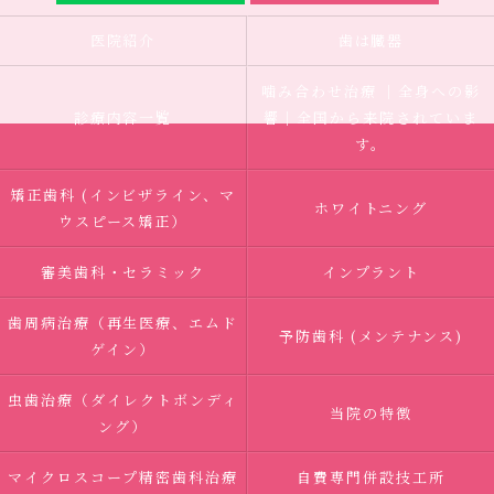
医院紹介
歯は臓器
噛み合わせ治療 ｜全身への影
診療内容一覧
響｜全国から来院されていま
す。
矯正歯科 (インビザライン、マ
ホワイトニング
ウスピース矯正）
審美歯科・セラミック
インプラント
歯周病治療（再生医療、エムド
予防歯科 (メンテナンス)
ゲイン）
虫歯治療（ダイレクトボンディ
当院の特徴
ング）
マイクロスコープ精密歯科治療
自費専門併設技工所