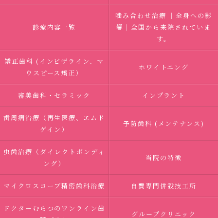
噛み合わせ治療 ｜全身への影
診療内容一覧
響｜全国から来院されていま
す。
矯正歯科 (インビザライン、マ
ホワイトニング
ウスピース矯正）
審美歯科・セラミック
インプラント
歯周病治療（再生医療、エムド
予防歯科 (メンテナンス)
ゲイン）
虫歯治療（ダイレクトボンディ
当院の特徴
ング）
マイクロスコープ精密歯科治療
自費専門併設技工所
ドクターむらつのワンライン歯
グループクリニック