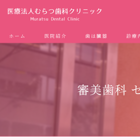
ホーム
医院紹介
歯は臓器
診療
噛み合
矯正歯科
審美歯科 
ホワイ
審美歯
インプ
歯周病