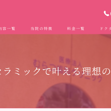
内容一覧
当院の特徴
料金一覧
ドク
わせ治療 ｜全身への影響｜全国から来院されています。
マイクロスコープ精密歯科治療
 (インビザライン、マウスピース矯正）
自費専門併設技工所
セラミックで叶える理想
トニング
ドクターむらつのワンライン歯臓ブラシ
科・セラミック
グループクリニック
ラント
治療（再生医療、エムドゲイン）