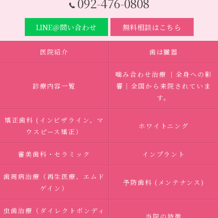
092-476-0808
LINE＠問い合わせ
無料相談はこちら
医院紹介
歯は臓器
噛み合わせ治療 ｜全身への影
診療内容一覧
響｜全国から来院されていま
す。
矯正歯科 (インビザライン、マ
ホワイトニング
ウスピース矯正）
審美歯科・セラミック
インプラント
歯周病治療（再生医療、エムド
予防歯科 (メンテナンス)
ゲイン）
虫歯治療（ダイレクトボンディ
当院の特徴