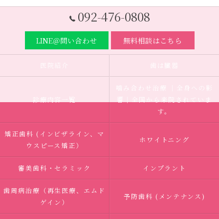
092-476-0808
LINE＠問い合わせ
無料相談はこちら
医院紹介
歯は臓器
噛み合わせ治療 ｜全身への影
診療内容一覧
響｜全国から来院されていま
す。
矯正歯科 (インビザライン、マ
ホワイトニング
ウスピース矯正）
審美歯科・セラミック
インプラント
歯周病治療（再生医療、エムド
予防歯科 (メンテナンス)
ゲイン）