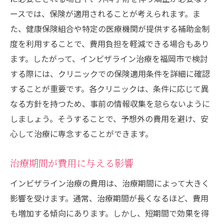
び方
ースでは、保険が適用されることが考えられます。ま
評判の良いクリニックを探す方法
た、健康保険組合や特定の医療機関が提供する補助金制
医師の経験と専門性を確認する
度を利用することで、費用負担を軽減できる場合もあり
ます。したがって、インビザライン治療を福岡市で検討
カウンセリングの質を見極める
する際には、クリニックでの保険適用条件を詳細に確認
アフターケアの充実度をチェック
することが重要です。各クリニックは、条件に応じて異
交通アクセスと営業時間の考慮
なる方針を持つため、事前の情報収集を怠らないように
患者レビューから得られる知識
しましょう。そうすることで、予想外の費用を避け、安
透明矯正インビザラインの費用面での安心を得
心して治療に専念することができます。
るには
費用の透明性を確保するために
治療期間が費用に与える影響
治療開始前に確認すべき契約内容
インビザライン治療の費用は、治療期間によって大きく
不明瞭な費用の質問と説明法
影響を受けます。通常、治療期間が長くなるほど、費用
支払い計画の立て方と管理法
も増加する傾向にあります。しかし、短期間で効果を得