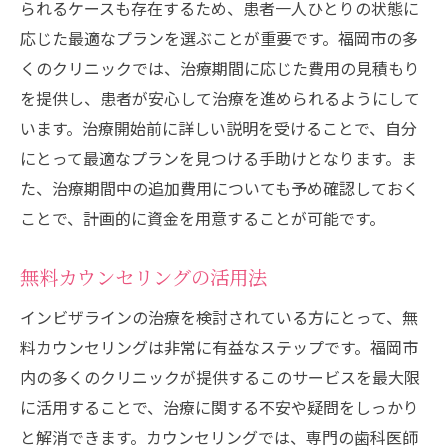
られるケースも存在するため、患者一人ひとりの状態に
継続的な費用対策のためのステップ
応じた最適なプランを選ぶことが重要です。福岡市の多
サポート体制の充実度を確認
くのクリニックでは、治療期間に応じた費用の見積もり
福岡市でのインビザライン治療を成功させるた
を提供し、患者が安心して治療を進められるようにして
めの費用管理
います。治療開始前に詳しい説明を受けることで、自分
長期的な視点での費用計画
にとって最適なプランを見つける手助けとなります。ま
不測の事態に備えた予算設定
た、治療期間中の追加費用についても予め確認しておく
定期的な費用見直しの重要性
ことで、計画的に資金を用意することが可能です。
費用管理における家族のサポート
無料カウンセリングの活用法
ペイメントプランの選び方
成功事例から学ぶ費用管理のヒント
インビザラインの治療を検討されている方にとって、無
インビザライン治療費用における福岡市の最新
料カウンセリングは非常に有益なステップです。福岡市
トレンド
内の多くのクリニックが提供するこのサービスを最大限
に活用することで、治療に関する不安や疑問をしっかり
最新技術の導入による費用変化
と解消できます。カウンセリングでは、専門の歯科医師
福岡市内での競争による価格動向