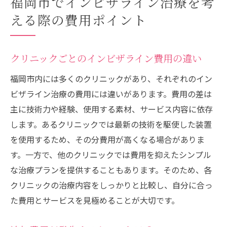
福岡市でインビザライン治療を考
無料カウンセリングの活用法
える際の費用ポイント
費用明細の確認ポイント
インビザラインの魅力を引き立てるコスト管理
の重要性
クリニックごとのインビザライン費用の違い
予算計画を立てるメリット
福岡市内には多くのクリニックがあり、それぞれのイン
費用対効果を最大化するには
ビザライン治療の費用には違いがあります。費用の差は
インビザラインを選ぶ際の経済的判断
主に技術力や経験、使用する素材、サービス内容に依存
します。あるクリニックでは最新の技術を駆使した装置
隠れたコストを見逃さない方法
を使用するため、その分費用が高くなる場合がありま
継続的なコスト管理のテクニック
す。一方で、他のクリニックでは費用を抑えたシンプル
価格交渉のポイント
な治療プランを提供することもあります。そのため、各
福岡市のインビザライン治療費用を比較する方
クリニックの治療内容をしっかりと比較し、自分に合っ
法を解説
た費用とサービスを見極めることが大切です。
オンラインでの情報収集方法
直接訪問して得られる情報