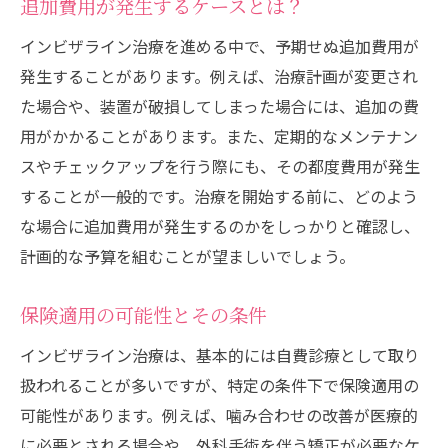
追加費用が発生するケースとは？
各クリニックの見積もり比較のコツ
インビザライン治療を進める中で、予期せぬ追加費用が
口コミサイトの活用法と注意点
発生することがあります。例えば、治療計画が変更され
治療実績から見る費用の妥当性
た場合や、装置が破損してしまった場合には、追加の費
定期的なクリニック訪問の重要性
用がかかることがあります。また、定期的なメンテナン
スやチェックアップを行う際にも、その都度費用が発生
インビザライン費用を抑えるための福岡市の選
することが一般的です。治療を開始する前に、どのよう
択肢
な場合に追加費用が発生するのかをしっかりと確認し、
コスト削減に役立つプランの選び方
計画的な予算を組むことが望ましいでしょう。
特別キャンペーンや割引の利用法
公的支援制度の活用
保険適用の可能性とその条件
ローンや分割払いの選択肢
インビザライン治療は、基本的には自費診療として取り
費用とサービスのバランスを考える
扱われることが多いですが、特定の条件下で保険適用の
低価格クリニックのメリットとデメリット
可能性があります。例えば、噛み合わせの改善が医療的
福岡市内のインビザライン治療クリニックの選
に必要とされる場合や、外科手術を伴う矯正が必要なケ