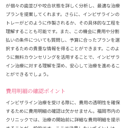
が個々の歯並びや咬合状態を詳しく分析し、最適な治療
特別プランの増加とその背景
プランを提案してくれます。さらに、インビザラインの
オンライン診療の普及と費用影響
トレーがどのように作製されるか、その具体的な工程を
患者ニーズに応えた新サービス
理解することも可能です。また、この機会に費用や分割
今後のインビザライン市場予測
払いの条件についても質問し、予算に合ったプランを選
記事監修 村津大地
択するための貴重な情報を得ることができます。このよ
記事監修 三嶋一平
うに無料カウンセリングを活用することで、インビザラ
イン治療に対する理解を深め、安心して治療を進めるこ
記事監修 三嶋茉莉
とができるでしょう。
むらつ歯科クリニック
費用明細の確認ポイント
インビザライン治療を受ける際に、費用の透明性を確保
するために費用明細の確認は欠かせません。福岡市内の
クリニックでは、治療の開始前に詳細な費用明細を提示