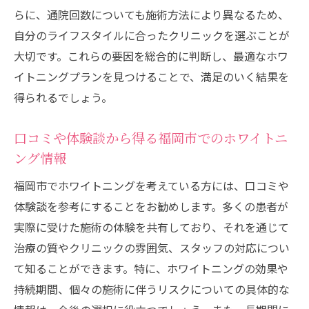
源
らに、通院回数についても施術方法により異なるため、
笑顔を輝かせるためのホワイトニングの選
自分のライフスタイルに合ったクリニックを選ぶことが
択肢
大切です。これらの要因を総合的に判断し、最適なホワ
福岡市でのホワイトニング施術に期待され
イトニングプランを見つけることで、満足のいく結果を
る効果
得られるでしょう。
福岡市でホワイトニングを選ぶ際のポイントと
口コミや体験談から得る福岡市でのホワイトニ
注意点
ング情報
事前に知っておきたいホワイトニングの基
本情報
福岡市でホワイトニングを考えている方には、口コミや
クリニック選びで重要視すべきポイント
体験談を参考にすることをお勧めします。多くの患者が
実際に受けた施術の体験を共有しており、それを通じて
施術のリスクとその対策について
治療の質やクリニックの雰囲気、スタッフの対応につい
効果とコストを比較する際の注意事項
て知ることができます。特に、ホワイトニングの効果や
自分に合ったホワイトニング施術の見つけ
持続期間、個々の施術に伴うリスクについての具体的な
方