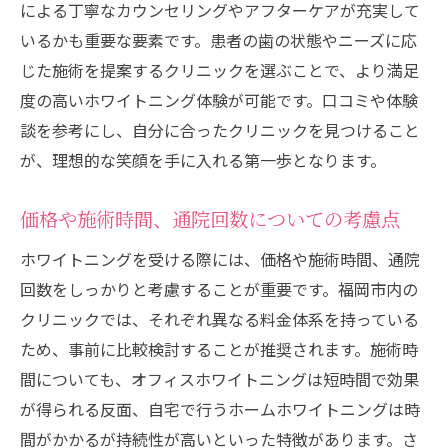
による丁寧なカウンセリングやアフターケアが充実して
笑顔がもたらす社会的影響とその効果
いるかも重要な要素です。患者の歯の状態やニーズに応
日常生活におけるホワイトニングのメリッ
じた施術を提案するクリニックを選ぶことで、より満足
ト
度の高いホワイトニング体験が可能です。口コミや体験
談を参考にし、自分に合ったクリニックを見つけること
自分自身のイメージアップにつながる施術
が、理想的な笑顔を手に入れる第一歩となります。
体験
ホワイトニング後のライフスタイルの変化
価格や施術時間、通院回数についての考慮点
ホワイトニングを通じて福岡市で得られる笑顔
の秘密
ホワイトニングを受ける際には、価格や施術時間、通院
回数をしっかりと考慮することが重要です。福岡市内の
美しい笑顔を支えるホワイトニングの技術
クリニックでは、それぞれ異なる料金体系を持っている
福岡市でのホワイトニングがもたらすポジ
ため、事前に比較検討することが推奨されます。施術時
ティブな変化
間についても、オフィスホワイトニングは短時間で効果
施術を受けた人々の成功体験とその背景
が得られる反面、自宅で行うホームホワイトニングは時
効果的なホワイトニングで得られる自信の
間がかかるが持続性が高いといった特徴があります。さ