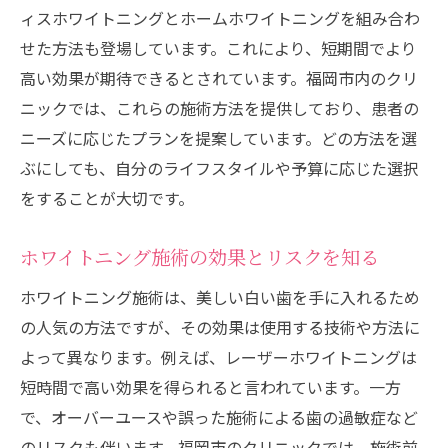
ィスホワイトニングとホームホワイトニングを組み合わ
ホワイトニングの効果を最大化するための福岡
せた方法も登場しています。これにより、短期間でより
市おすすめ施術
高い効果が期待できるとされています。福岡市内のクリ
持続力のあるホワイトニング施術の選び方
ニックでは、これらの施術方法を提供しており、患者の
福岡市で選ばれている人気ホワイトニング
ニーズに応じたプランを提案しています。どの方法を選
コース
ぶにしても、自分のライフスタイルや予算に応じた選択
ホワイトニングの効果を高めるためのライ
をすることが大切です。
フスタイル
専門医によるカスタマイズ施術の提案
ホワイトニング施術の効果とリスクを知る
歯の健康を守りながら白さを追求する方法
ホワイトニング施術は、美しい白い歯を手に入れるため
福岡市で得られるアフターフォローとその
の人気の方法ですが、その効果は使用する技術や方法に
重要性
よって異なります。例えば、レーザーホワイトニングは
福岡市でのホワイトニング施術最新技術とその
短時間で高い効果を得られると言われています。一方
魅力
で、オーバーユースや誤った施術による歯の過敏症など
福岡市で導入されている最新のホワイトニ
のリスクも伴います。福岡市のクリニックでは、施術前