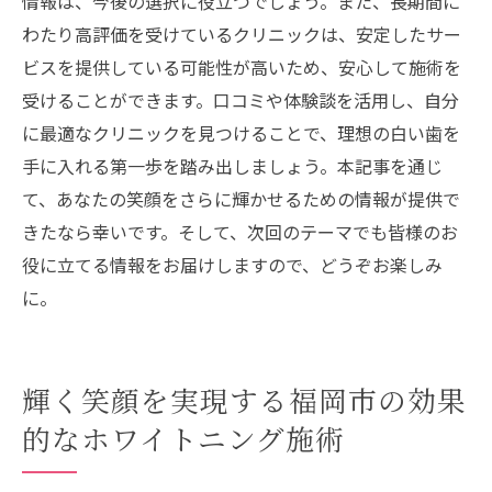
情報は、今後の選択に役立つでしょう。また、長期間に
福岡市での施術体験をより良いものにする
わたり高評価を受けているクリニックは、安定したサー
ために
ビスを提供している可能性が高いため、安心して施術を
記事監修 村津大地
受けることができます。口コミや体験談を活用し、自分
記事監修 三嶋一平
に最適なクリニックを見つけることで、理想の白い歯を
記事監修 三嶋茉莉
手に入れる第一歩を踏み出しましょう。本記事を通じ
むらつ歯科クリニック
て、あなたの笑顔をさらに輝かせるための情報が提供で
きたなら幸いです。そして、次回のテーマでも皆様のお
役に立てる情報をお届けしますので、どうぞお楽しみ
に。
輝く笑顔を実現する福岡市の効果
的なホワイトニング施術