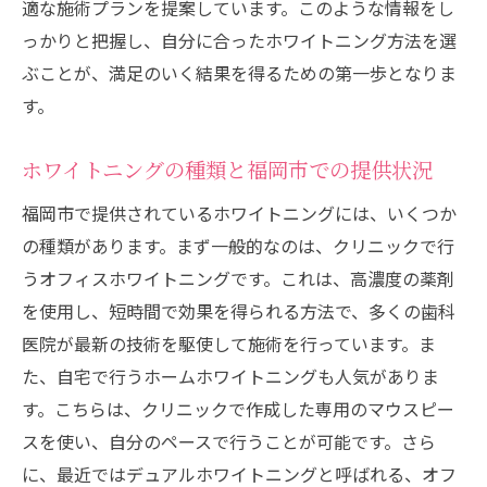
適な施術プランを提案しています。このような情報をし
効果を最大限に引き出すための事前準備と
っかりと把握し、自分に合ったホワイトニング方法を選
アフターケア
ぶことが、満足のいく結果を得るための第一歩となりま
福岡市内で人気のホワイトニングプランの
す。
比較
ホワイトニングで変わる自信と魅力福岡市での
ホワイトニングの種類と福岡市での提供状況
体験談
福岡市で提供されているホワイトニングには、いくつか
ホワイトニング施術後の生活の変化
の種類があります。まず一般的なのは、クリニックで行
福岡市での実際の患者体験談を紹介
うオフィスホワイトニングです。これは、高濃度の薬剤
ホワイトニングを通じた自信の向上とその
を使用し、短時間で効果を得られる方法で、多くの歯科
影響
医院が最新の技術を駆使して施術を行っています。ま
施術後のメンテナンスがもたらす安心感
た、自宅で行うホームホワイトニングも人気がありま
福岡市のクリニックでのカウンセリングの
す。こちらは、クリニックで作成した専用のマウスピー
重要性
スを使い、自分のペースで行うことが可能です。さら
笑顔の魅力をさらに引き出すためのヒント
に、最近ではデュアルホワイトニングと呼ばれる、オフ