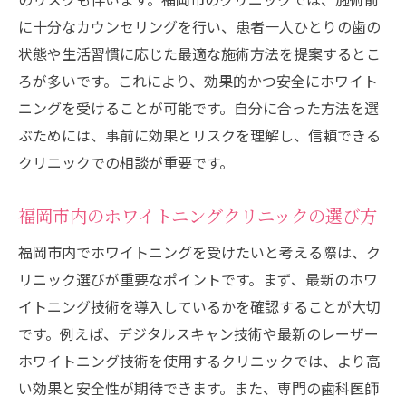
ング機器
に十分なカウンセリングを行い、患者一人ひとりの歯の
業界最先端のホワイトニング技術を体験す
状態や生活習慣に応じた最適な施術方法を提案するとこ
る方法
ろが多いです。これにより、効果的かつ安全にホワイト
ニングを受けることが可能です。自分に合った方法を選
安全性と効果を兼ね備えた施術プロセス
ぶためには、事前に効果とリスクを理解し、信頼できる
最新技術を駆使したホワイトニングのメリ
クリニックでの相談が重要です。
ット
福岡市で受けられる痛みが少ないホワイト
福岡市内のホワイトニングクリニックの選び方
ニング
福岡市内でホワイトニングを受けたいと考える際は、ク
新技術を用いた施術後のケアとその効果
リニック選びが重要なポイントです。まず、最新のホワ
福岡市のホワイトニングがもたらす笑顔と自信
イトニング技術を導入しているかを確認することが大切
の変化
です。例えば、デジタルスキャン技術や最新のレーザー
施術後の笑顔の変化を実感する瞬間
ホワイトニング技術を使用するクリニックでは、より高
福岡市でのホワイトニングが生む自信の向
い効果と安全性が期待できます。また、専門の歯科医師
上