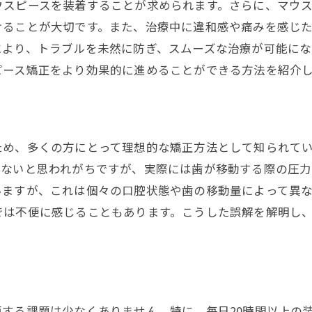
ウスピースを装着することが求められます。さらに、マウ
装着時間を確保するためのヒント
けることが大切です。また、治療中に違和感や痛みを感じ
ストレスの原因とその対処法
により、トラブルを未然に防ぎ、スムーズな治療が可能にな
精神的負担を和らげる手段
ピース矯正をより効果的に進めることができる方法を紹介
マウスピース矯正の破損リスクを回避する方法
破損を防ぐために知っておくべきポイント
日常生活で注意すべきこと
ため、多くの方にとって理想的な矯正方法として知られて
破損リスクを最小限にするには
少ないと思われがちですが、実際には歯が移動する際の圧力
マウスピースの取り扱い方
いますが、これは個々の口腔状態や歯の移動量によって異
では不便に感じることもあります。こうした誤解を解明し
破損時の対処法と予防策
強化されたマウスピースの選び方
マウスピース矯正治療中の食事の注意点
食事中に気をつけるべきこと
食事制限とその影響
する課題は少なくありません。特に、毎日20時間以上の