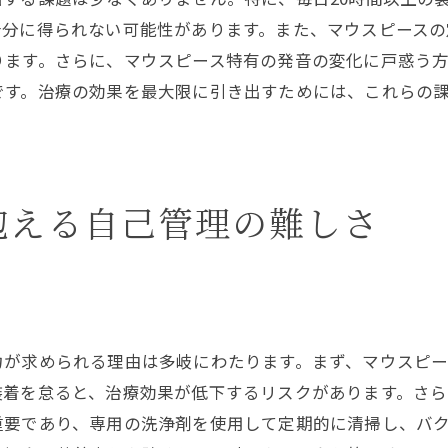
十分に得られない可能性があります。また、マウスピースの
食事のタイミングとマウスピース
ります。さらに、マウスピース特有の発音の変化に戸惑う
食べ物がマウスピースに与える影響
です。治療の効果を最大限に引き出すためには、これらの
食事の際のトラブル回避法
治療中に選ぶべき食材とその理由
マウスピース矯正の最大のデメリットとは？
多くの患者が直面する課題
抱える自己管理の難しさ
最大のデメリットを克服する方法
不満を解消するためのアドバイス
治療を始める前に知っておくべきこと
デメリットとメリットを比較する
が求められる理由は多岐にわたります。まず、マウスピー
長期的視点で考えることの重要性
装着を怠ると、治療効果が低下するリスクがあります。さ
記事監修 村津大地
重要であり、専用の洗浄剤を使用して定期的に清掃し、バ