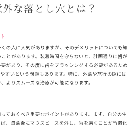
患者が直面する課題とは？
意外な落とし穴とは？
マウスピース矯正が抱える自己管理の難しさ
自己管理力が求められる理由
マウスピース矯正と日々のルーティン
ト
しっかりとした計画が必要な理由
多くの人に人気がありますが、そのデメリットについても
自己管理をサポートするツールとは？
いことがあります。装着時間を守らないと、計画通りに歯
マウスピース矯正とモチベーション維持
必要があり、その度に歯をブラッシングする必要があるた
成功するための自己管理方法
しやすいという問題もあります。特に、外食や旅行の際には
マウスピース矯正の注意点: 紛失リスクとその対策
で、よりスムーズな治療が可能になります。
日常生活での紛失リスク
紛失を防ぐためのテクニック
マウスピースを安全に保管する方法
知っておくべき重要なポイントがあります。まず、自分の
紛失時の対応策とその重要性
えば、毎食後にマウスピースを外し、歯を磨くことが習慣