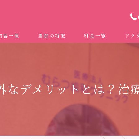
内容一覧
当院の特徴
料金一覧
ドク
わせ治療 ｜全身への影響｜全国から来院されています。
マイクロスコープ精密歯科治療
 (インビザライン、マウスピース矯正）
自費専門併設技工所
外なデメリットとは？治
トニング
ドクターむらつのワンライン歯臓ブラシ
科・セラミック
グループクリニック
ラント
治療（再生医療、エムドゲイン）