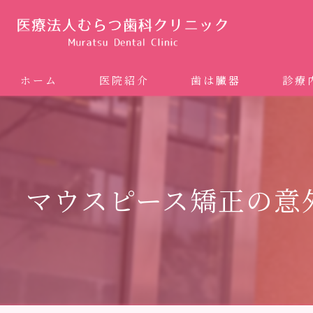
ホーム
医院紹介
歯は臓器
診療
噛み合
矯正歯科
マウスピース矯正の意
ホワイ
審美歯
インプ
歯周病