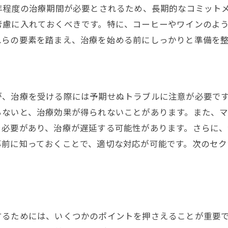
年程度の治療期間が必要とされるため、長期的なコミット
マウスピース矯正における慎重さの必要性
考慮に入れておくべきです。特に、コーヒーやワインのよ
紛失対策を強化するための手段
れらの要素を踏まえ、治療を始める前にしっかりと準備を
マウスピース矯正が不向きなケースとは？
特定の歯並びに適さない理由
事前に確認すべき条件
が、治療を受ける際には予期せぬトラブルに注意が必要で
マウスピース矯正が適用できない症例
らないと、治療効果が得られないことがあります。また、マ
専門家と相談する重要性
る必要があり、治療が遅延する可能性があります。さらに
適切な治療法を選ぶための指針
事前に知っておくことで、適切な対応が可能です。次のセ
マウスピース矯正が勧められない場合
マウスピース矯正の装着時間がもたらすストレス
装着時間の長さとその影響
ストレスを軽減するための方法
するためには、いくつかのポイントを押さえることが重要
快適に過ごすための工夫