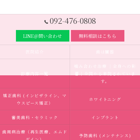
092-476-0808
LINE＠問い合わせ
無料相談はこちら
医院紹介
歯は臓器
噛み合わせ治療 ｜全身への影
診療内容一覧
響｜全国から来院されていま
す。
矯正歯科 (インビザライン、マ
ホワイトニング
ウスピース矯正）
審美歯科・セラミック
インプラント
歯周病治療（再生医療、エムド
予防歯科 (メンテナンス)
ゲイン）