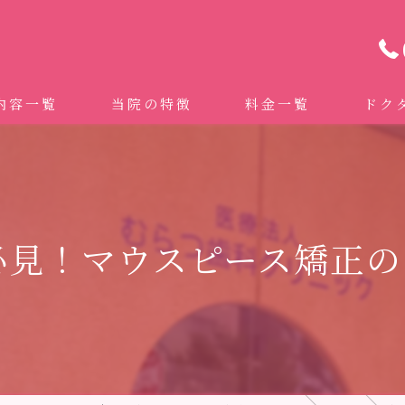
内容一覧
当院の特徴
料金一覧
ドク
わせ治療 ｜全身への影響｜全国から来院されています。
マイクロスコープ精密歯科治療
 (インビザライン、マウスピース矯正）
自費専門併設技工所
必見！マウスピース矯正の
トニング
ドクターむらつのワンライン歯臓ブラシ
科・セラミック
グループクリニック
ラント
治療（再生医療、エムドゲイン）