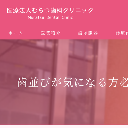
ホーム
医院紹介
歯は臓器
診療
噛み合
矯正歯科
歯並びが気になる方
ホワイ
審美歯
インプ
歯周病