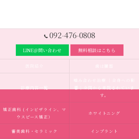
092-476-0808
LINE＠問い合わせ
無料相談はこちら
医院紹介
歯は臓器
噛み合わせ治療 ｜全身への影
診療内容一覧
響｜全国から来院されていま
す。
矯正歯科 (インビザライン、マ
ホワイトニング
ウスピース矯正）
審美歯科・セラミック
インプラント