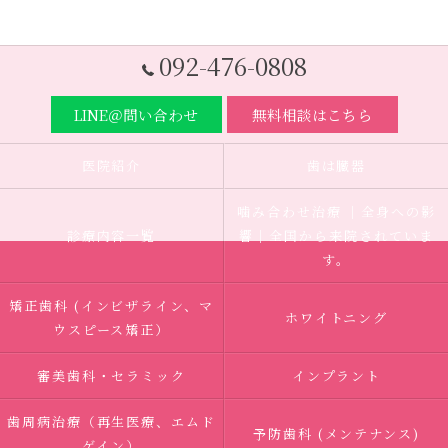
092-476-0808
LINE＠問い合わせ
無料相談はこちら
医院紹介
歯は臓器
噛み合わせ治療 ｜全身への影
診療内容一覧
響｜全国から来院されていま
す。
矯正歯科 (インビザライン、マ
ホワイトニング
ウスピース矯正）
審美歯科・セラミック
インプラント
歯周病治療（再生医療、エムド
予防歯科 (メンテナンス)
ゲイン）