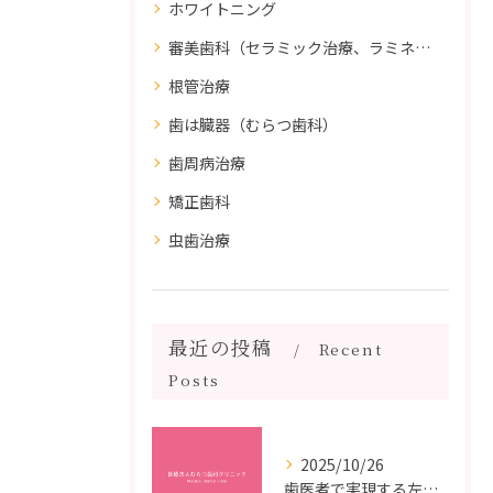
ホワイトニング
審美歯科（セラミック治療、ラミネートべニア、ダイレクトボンディング）
根管治療
歯は臓器（むらつ歯科）
歯周病治療
矯正歯科
虫歯治療
最近の投稿
Recent
Posts
2025/10/26
歯医者で実現する左右対称治療のポイントと矯正治療選びの疑問解決ガイド