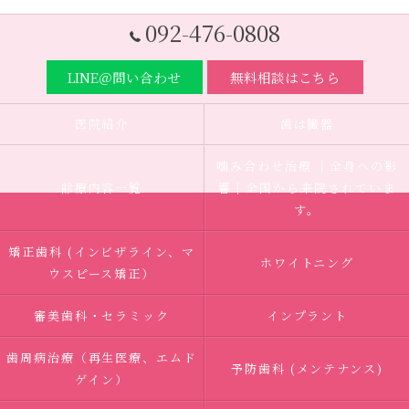
092-476-0808
LINE＠問い合わせ
無料相談はこちら
医院紹介
歯は臓器
噛み合わせ治療 ｜全身への影
診療内容一覧
響｜全国から来院されていま
す。
矯正歯科 (インビザライン、マ
ホワイトニング
ウスピース矯正）
審美歯科・セラミック
インプラント
歯周病治療（再生医療、エムド
予防歯科 (メンテナンス)
ゲイン）