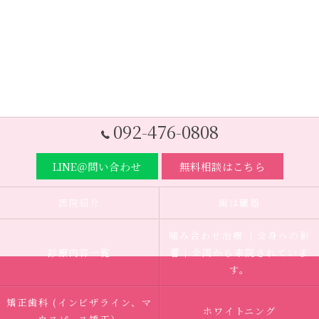
092-476-0808
LINE＠問い合わせ
無料相談はこちら
医院紹介
歯は臓器
噛み合わせ治療 ｜全身への影
診療内容一覧
響｜全国から来院されていま
す。
矯正歯科 (インビザライン、マ
ホワイトニング