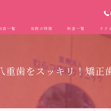
内容一覧
当院の特徴
料金一覧
ドク
わせ治療 ｜全身への影響｜全国から来院されています。
マイクロスコープ精密歯科治療
 (インビザライン、マウスピース矯正）
自費専門併設技工所
八重歯をスッキリ！矯正
トニング
ドクターむらつのワンライン歯臓ブラシ
科・セラミック
グループクリニック
ラント
治療（再生医療、エムドゲイン）