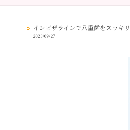
予防歯科
虫歯治
インビザラインで八重歯をスッキ
2023/09/27