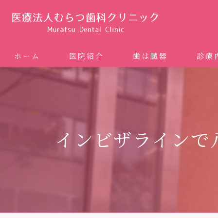
ホーム
医院紹介
歯は臓器
診療
噛み合
矯正歯科
インビザラインで
ホワイ
審美歯
インプ
歯周病