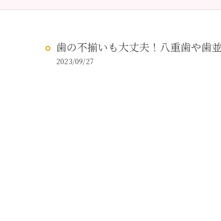
予防歯科
虫歯治
歯の不揃いも大丈夫！八重歯や歯
2023/09/27