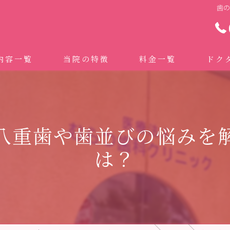
歯
内容一覧
当院の特徴
料金一覧
ドク
わせ治療 ｜全身への影響｜全国から来院されています。
マイクロスコープ精密歯科治療
 (インビザライン、マウスピース矯正）
自費専門併設技工所
八重歯や歯並びの悩みを
トニング
ドクターむらつのワンライン歯臓ブラシ
は？
科・セラミック
グループクリニック
ラント
治療（再生医療、エムドゲイン）