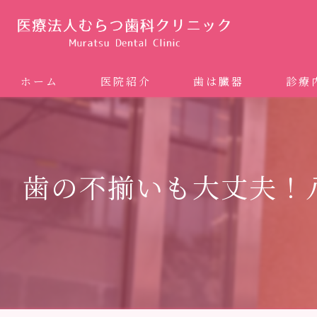
ホーム
医院紹介
歯は臓器
診療
噛み合
矯正歯科
歯の不揃いも大丈夫！
ホワイ
審美歯
インプ
歯周病