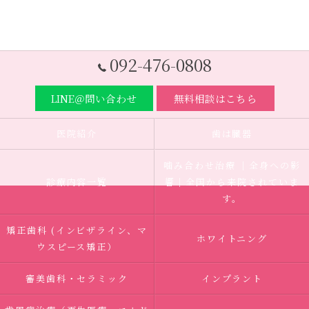
092-476-0808
LINE＠問い合わせ
無料相談はこちら
医院紹介
歯は臓器
噛み合わせ治療 ｜全身への影
診療内容一覧
響｜全国から来院されていま
す。
矯正歯科 (インビザライン、マ
ホワイトニング
ウスピース矯正）
審美歯科・セラミック
インプラント