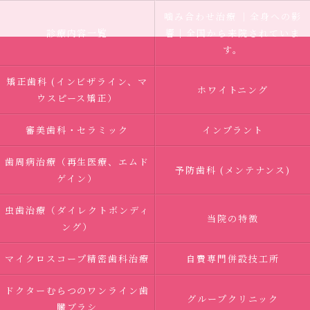
噛み合わせ治療 ｜全身への影
診療内容一覧
響｜全国から来院されていま
す。
矯正歯科 (インビザライン、マ
ホワイトニング
ウスピース矯正）
審美歯科・セラミック
インプラント
歯周病治療（再生医療、エムド
予防歯科 (メンテナンス)
ゲイン）
虫歯治療（ダイレクトボンディ
当院の特徴
ング）
マイクロスコープ精密歯科治療
自費専門併設技工所
ドクターむらつのワンライン歯
グループクリニック
臓ブラシ